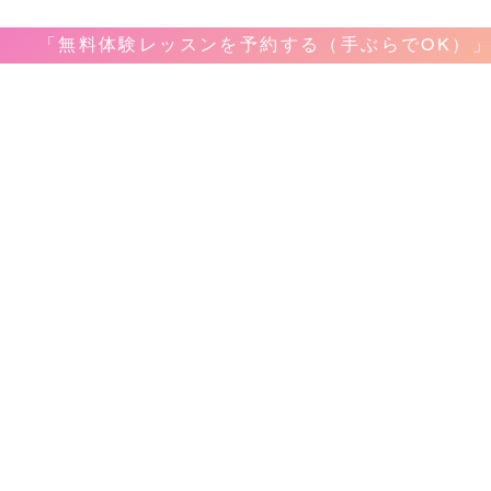
「無料体験レッスンを予約する（手ぶらでOK）
音楽教室
教室案内
​レッ
ボーカ
ホーム
弾き語
料金&システム
ピアノ
問合せ&申し込み
ギター
アクセス
ベース
レコーディング
ドラム
生徒様のお声
サック