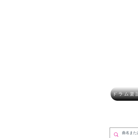
楽譜ショップ
フルート
講師募集
作曲・DT
​K Mus
ドラム楽