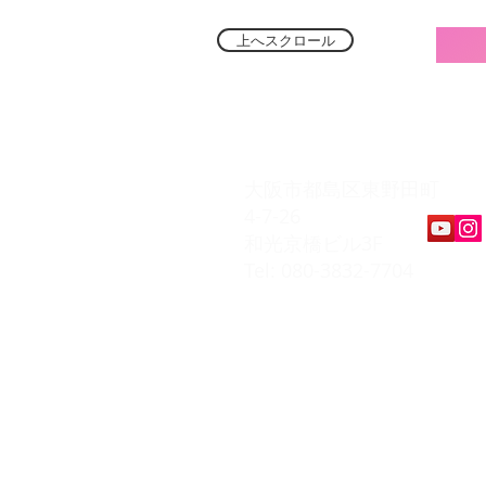
上へスクロール
​K Music Act 
大阪市都島区東野田町
4-7-26
和光京橋ビル3F
Tel: 080-3832-7704
​会員ページ
会員規約
入会お申込み