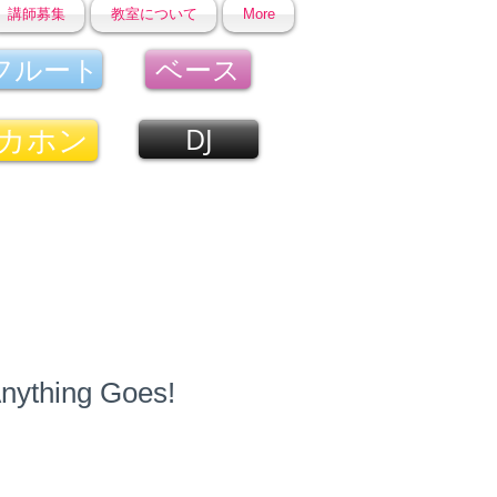
講師募集
教室について
More
フルート
ベース
カホン
DJ
thing Goes!