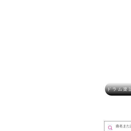
楽譜ショップ
フルート
講師募集
作曲・DT
​K Mus
ドラム楽