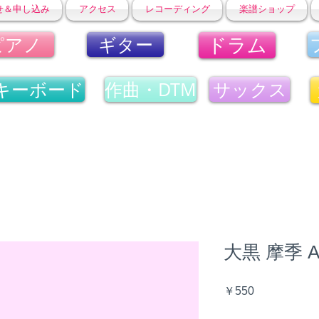
せ＆申し込み
アクセス
レコーディング
楽譜ショップ
ドラム
ピアノ
ギター
キーボード
作曲・DTM
サックス
大黒 摩季 Any
価
￥550
格