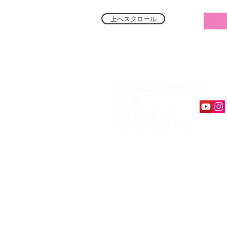
上へスクロール
​K Music Act 
大阪市都島区東野田町
4-7-26
和光京橋ビル3F
Tel: 080-3832-7704
​会員ページ
会員規約
入会お申込み