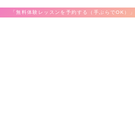
「無料体験レッスンを予約する（手ぶらでOK）
音楽教室
教室案内
​レッ
ボーカ
ホーム
弾き語
料金&システム
ピアノ
問合せ&申し込み
ギター
アクセス
ベース
レコーディング
ドラム
生徒様のお声
サック