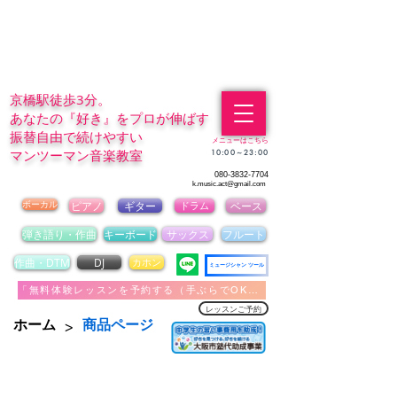
京橋駅徒歩3分。
あなたの『好き』をプロが伸ばす
振替自由で続けやすい
メニューはこちら
マンツーマン音楽教室
​10:00～23:00
080-3832-7704
k.music.act@gmail.com
ボーカル
ピアノ
ギター
ドラム
ベース
弾き語り・作曲
キーボード
サックス
フルート
作曲・DTM
DJ
カホン
ミュージシャン ツール
「無料体験レッスンを予約する（手ぶらでOK）」
レッスンご予約
>
ホーム
商品ページ