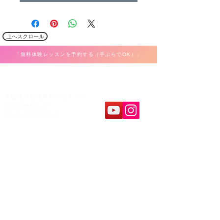
上へスクロール
「無料体験レッスンを予約する（手ぶらでOK）」
​K Music Act 音楽教室
大阪市都島区東野田町4-7-26
和光京橋ビル3F
Tel: 080-3832-7704
教室案内
​レッスンパート
ボーカル
ホーム
弾き語り
料金&システム
ピアノ・キーボード
問合せ&申し込み
ギター・ウクレレ
アクセス