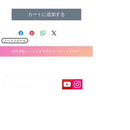
格
カートに追加する
上へスクロール
「無料体験レッスンを予約する（手ぶらでOK）」
​K Music Act 音楽教室
大阪市都島区東野田町4-7-26
和光京橋ビル3F
Tel: 080-3832-7704
教室案内
​レッスンパート
ボーカル
ホーム
弾き語り
料金&システム