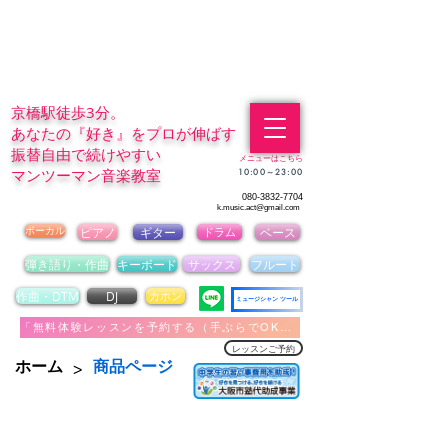
京橋駅徒歩3分。
あなたの『好き』をプロが伸ばす
振替自由で続けやすい
メニューはこちら
マンツーマン音楽教室
​10:00～23:00
080-3832-7704
k.music.act@gmail.com
ボーカル
ピアノ
ギター
ドラム
ベース
弾き語り・作曲
キーボード
サックス
フルート
作曲・DTM
DJ
カホン
ミュージシャン ツール
「無料体験レッスンを予約する（手ぶらでOK）」
レッスンご予約
>
ホーム
商品ページ