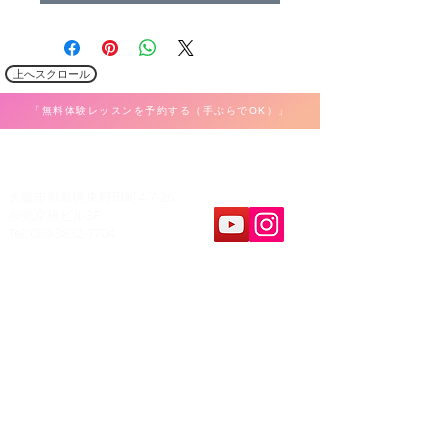
上へスクロール
「無料体験レッスンを予約する（手ぶらでOK）」
​K Music Act 音楽教室
大阪市都島区東野田町4-7-26
和光京橋ビル3F
Tel: 080-3832-7704
教室案内
​レッスンパート
ボーカル
ホーム
弾き語り
料金&システム
ピアノ・キーボード
問合せ&申し込み
ギター・ウクレレ
アクセス