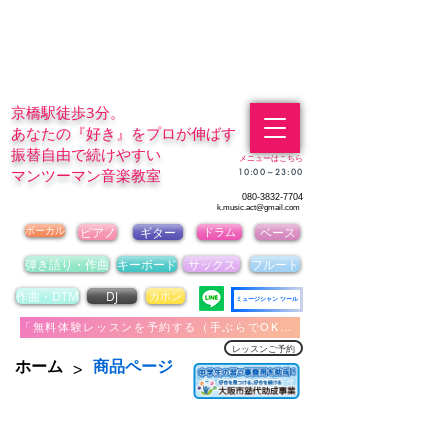
京橋駅徒歩3分。
あなたの『好き』をプロが伸ばす
振替自由で続けやすい
メニューはこちら
マンツーマン音楽教室
​10:00～23:00
080-3832-7704
k.music.act@gmail.com
ボーカル
ピアノ
ギター
ドラム
ベース
弾き語り・作曲
キーボード
サックス
フルート
作曲・DTM
DJ
カホン
ミュージシャン ツール
「無料体験レッスンを予約する（手ぶらでOK）」
レッスンご予約
>
ホーム
商品ページ