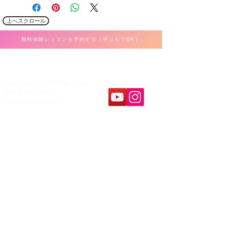
上へスクロール
「無料体験レッスンを予約する（手ぶらでOK）」
​K Music Act 音楽教室
大阪市都島区東野田町4-7-26
和光京橋ビル3F
Tel: 080-3832-7704
教室案内
​レッスンパート
ボーカル
ホーム
弾き語り
料金&システム
ピアノ・キーボード
問合せ&申し込み
ギター・ウクレレ
アクセス
ベース
レコーディング