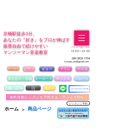
京橋駅徒歩3分。
あなたの『好き』をプロが伸ばす
振替自由で続けやすい
メニューはこちら
マンツーマン音楽教室
​10:00～23:00
080-3832-7704
k.music.act@gmail.com
ボーカル
ピアノ
ギター
ドラム
ベース
弾き語り・作曲
キーボード
サックス
フルート
作曲・DTM
DJ
カホン
ミュージシャン ツール
「無料体験レッスンを予約する（手ぶらでOK）」
レッスンご予約
>
ホーム
商品ページ