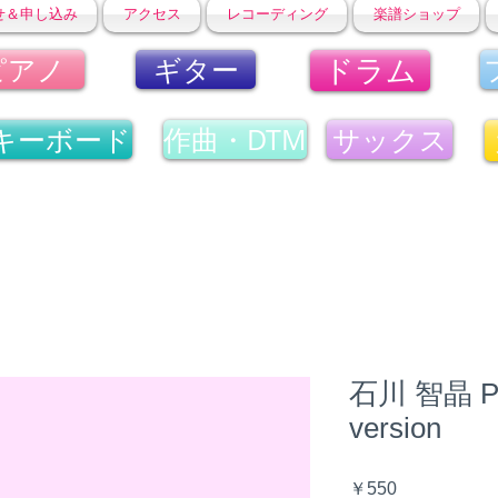
せ＆申し込み
アクセス
レコーディング
楽譜ショップ
ドラム
ピアノ
ギター
キーボード
作曲・DTM
サックス
石川 智晶 Pro
version
価
￥550