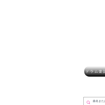
楽譜ショップ
フルート
講師募集
作曲・DT
​K Mus
ドラム楽