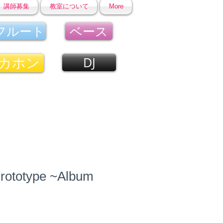
講師募集
教室について
More
フルート
ベース
カホン
DJ
totype ~Album