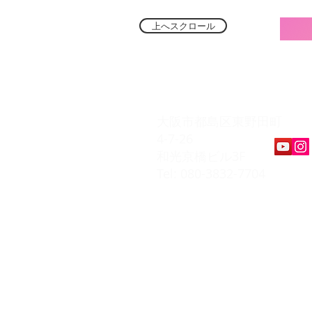
上へスクロール
​K Music Act 
大阪市都島区東野田町
4-7-26
和光京橋ビル3F
Tel: 080-3832-7704
​会員ページ
会員規約
入会お申込み