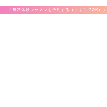
「無料体験レッスンを予約する（手ぶらでOK）
音楽教室
教室案内
​レッ
ボーカ
ホーム
弾き語
料金&システム
ピアノ
問合せ&申し込み
ギター
アクセス
ベース
レコーディング
ドラム
生徒様のお声
サック