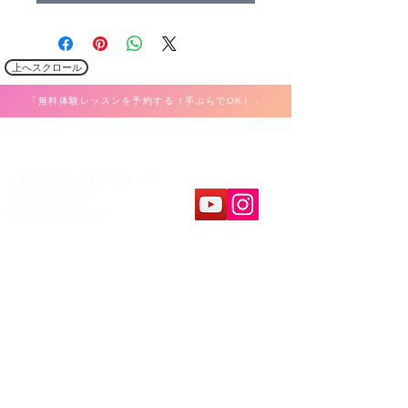
上へスクロール
「無料体験レッスンを予約する（手ぶらでOK）」
​K Music Act 音楽教室
大阪市都島区東野田町4-7-26
和光京橋ビル3F
Tel: 080-3832-7704
教室案内
​レッスンパート
ボーカル
ホーム
弾き語り
料金&システム
ピアノ・キーボード
問合せ&申し込み
ギター・ウクレレ
アクセス