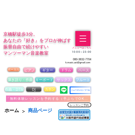
京橋駅徒歩3分。
あなたの『好き』をプロが伸ばす
振替自由で続けやすい
メニューはこちら
マンツーマン音楽教室
​10:00～23:00
080-3832-7704
k.music.act@gmail.com
ボーカル
ピアノ
ギター
ドラム
ベース
弾き語り・作曲
キーボード
サックス
フルート
作曲・DTM
DJ
カホン
ミュージシャン ツール
「無料体験レッスンを予約する（手ぶらでOK）」
レッスンご予約
>
ホーム
商品ページ