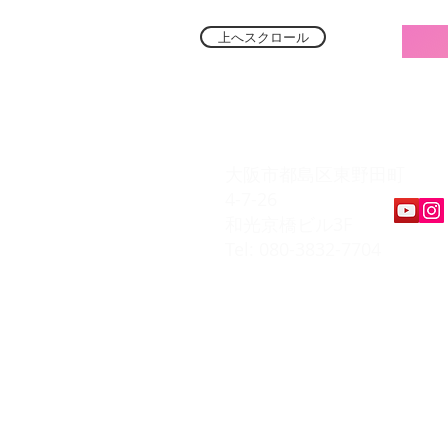
上へスクロール
​K Music Act 
大阪市都島区東野田町
4-7-26
和光京橋ビル3F
Tel: 080-3832-7704
​会員ページ
会員規約
入会お申込み