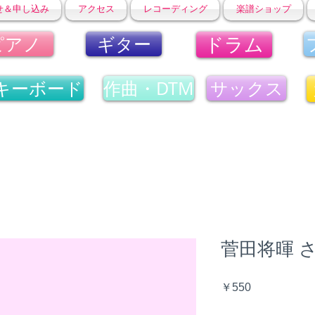
せ＆申し込み
アクセス
レコーディング
楽譜ショップ
ドラム
ピアノ
ギター
キーボード
作曲・DTM
サックス
菅田将暉 
価
￥550
格