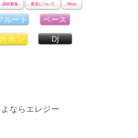
講師募集
教室について
More
フルート
ベース
カホン
DJ
さよならエレジー