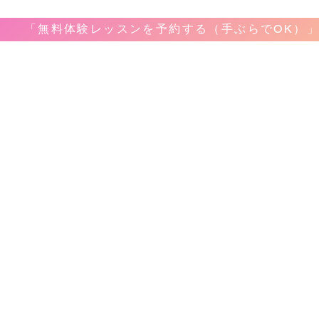
「無料体験レッスンを予約する（手ぶらでOK）
音楽教室
教室案内
​レッ
ボーカ
ホーム
弾き語
料金&システム
ピアノ
問合せ&申し込み
ギター
アクセス
ベース
レコーディング
ドラム
生徒様のお声
サック