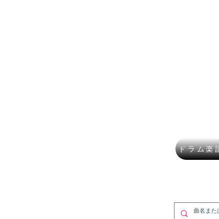
楽譜ショップ
フルート
講師募集
作曲・DT
​K Mus
ドラム楽