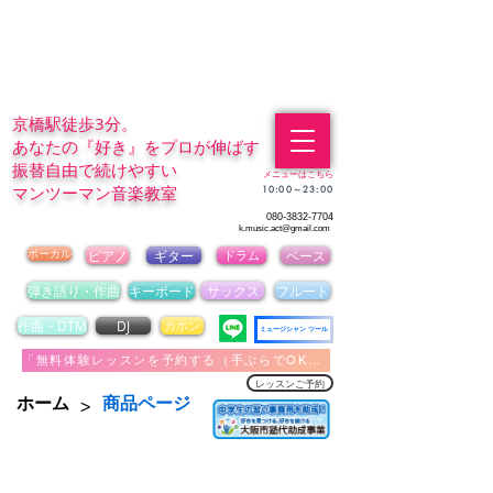
京橋駅徒歩3分。
あなたの『好き』をプロが伸ばす
振替自由で続けやすい
メニューはこちら
マンツーマン音楽教室
​10:00～23:00
080-3832-7704
k.music.act@gmail.com
ボーカル
ピアノ
ギター
ドラム
ベース
弾き語り・作曲
キーボード
サックス
フルート
作曲・DTM
DJ
カホン
ミュージシャン ツール
「無料体験レッスンを予約する（手ぶらでOK）」
レッスンご予約
>
ホーム
商品ページ