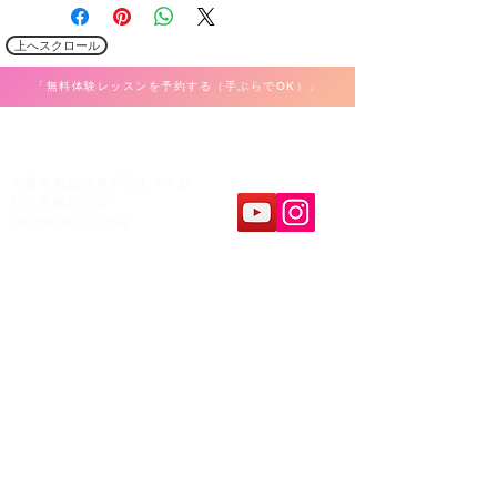
上へスクロール
「無料体験レッスンを予約する（手ぶらでOK）」
​K Music Act 音楽教室
大阪市都島区東野田町4-7-26
和光京橋ビル3F
Tel: 080-3832-7704
教室案内
​レッスンパート
ボーカル
ホーム
弾き語り
料金&システム
ピアノ・キーボード
問合せ&申し込み
ギター・ウクレレ
アクセス
ベース
レコーディング