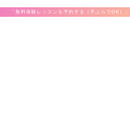
「無料体験レッスンを予約する（手ぶらでOK）
音楽教室
教室案内
​レッ
ボーカ
ホーム
弾き語
料金&システム
ピアノ
問合せ&申し込み
ギター
アクセス
ベース
レコーディング
ドラム
生徒様のお声
サック