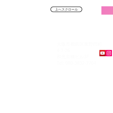
上へスクロール
​K Music Act 
大阪市都島区東野田町
4-7-26
和光京橋ビル3F
Tel: 080-3832-7704
​会員ページ
会員規約
入会お申込み