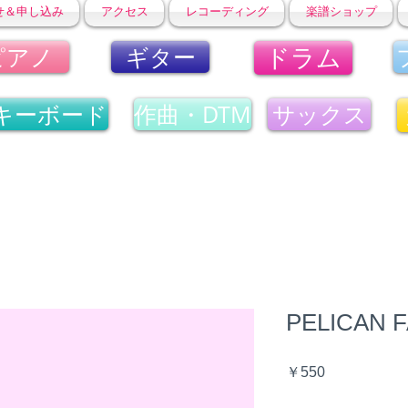
せ＆申し込み
アクセス
レコーディング
楽譜ショップ
ドラム
ピアノ
ギター
キーボード
作曲・DTM
サックス
PELICAN
価
￥550
格