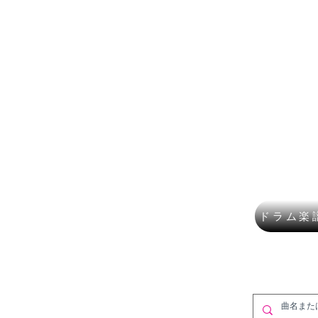
楽譜ショップ
フルート
講師募集
作曲・DT
​K Mus
ドラム楽