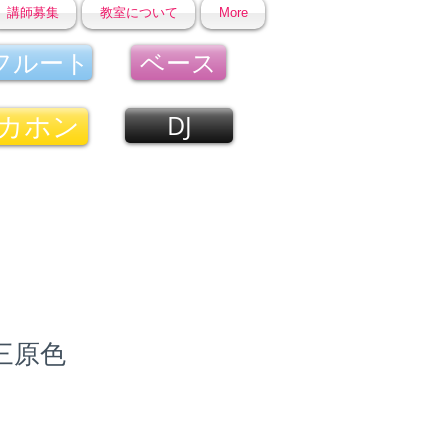
講師募集
教室について
More
フルート
ベース
カホン
DJ
 三原色