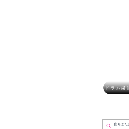
楽譜ショップ
フルート
講師募集
作曲・DT
​K Mus
ドラム楽