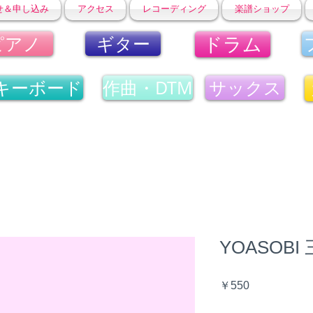
せ＆申し込み
アクセス
レコーディング
楽譜ショップ
ドラム
ピアノ
ギター
キーボード
作曲・DTM
サックス
YOASOBI
価
￥550
格