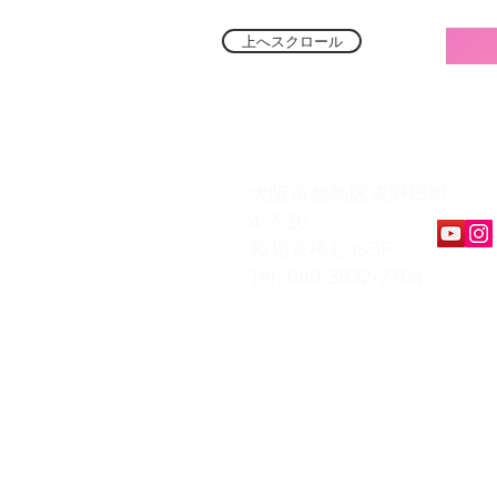
上へスクロール
​K Music Act 
大阪市都島区東野田町
4-7-26
和光京橋ビル3F
Tel: 080-3832-7704
​会員ページ
会員規約
入会お申込み