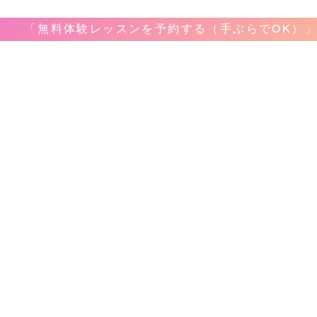
「無料体験レッスンを予約する（手ぶらでOK）
音楽教室
教室案内
​レッ
ボーカ
ホーム
弾き語
料金&システム
ピアノ
問合せ&申し込み
ギター
アクセス
ベース
レコーディング
ドラム
生徒様のお声
サック