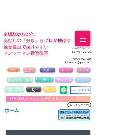
京橋駅徒歩3分。
あなたの『好き』をプロが伸ばす
振替自由で続けやすい
メニューはこちら
マンツーマン音楽教室
​10:00～23:00
080-3832-7704
k.music.act@gmail.com
ボーカル
ピアノ
ギター
ドラム
ベース
弾き語り・作曲
キーボード
サックス
フルート
作曲・DTM
DJ
カホン
ミュージシャン ツール
「無料体験レッスンを予約する（手ぶらでOK）」
レッスンご予約
ホーム