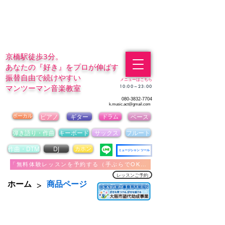
京橋駅徒歩3分。
あなたの『好き』をプロが伸ばす
振替自由で続けやすい
メニューはこちら
マンツーマン音楽教室
​10:00～23:00
080-3832-7704
k.music.act@gmail.com
ボーカル
ピアノ
ギター
ドラム
ベース
弾き語り・作曲
キーボード
サックス
フルート
作曲・DTM
DJ
カホン
ミュージシャン ツール
「無料体験レッスンを予約する（手ぶらでOK）」
レッスンご予約
>
ホーム
商品ページ