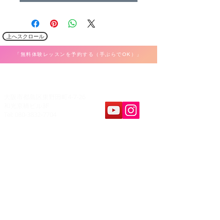
上へスクロール
「無料体験レッスンを予約する（手ぶらでOK）」
​K Music Act 音楽教室
大阪市都島区東野田町4-7-26
和光京橋ビル3F
Tel: 080-3832-7704
教室案内
​レッスンパート
ボーカル
ホーム
弾き語り
料金&システム
ピアノ・キーボード
問合せ&申し込み
ギター・ウクレレ
アクセス