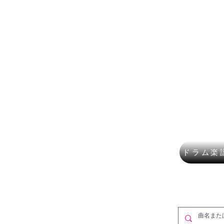
楽譜ショップ
フルート
講師募集
作曲・DT
​K Mus
ドラム楽