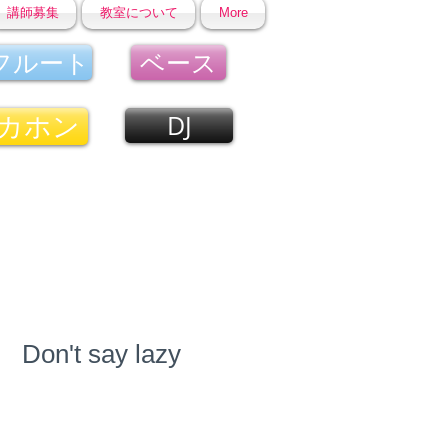
講師募集
教室について
More
フルート
ベース
カホン
DJ
n't say lazy