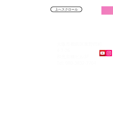
上へスクロール
​K Music Act 
大阪市都島区東野田町
4-7-26
和光京橋ビル3F
Tel: 080-3832-7704
​会員ページ
会員規約
入会お申込み