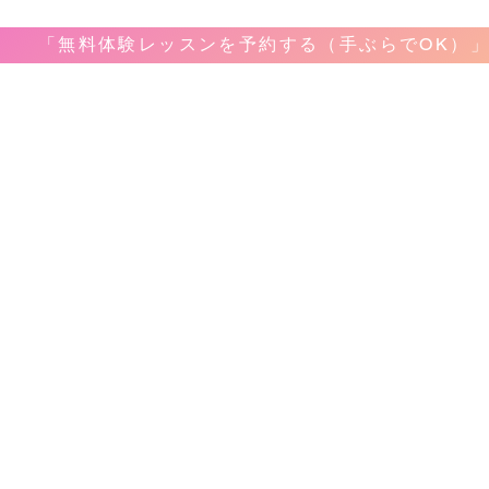
「無料体験レッスンを予約する（手ぶらでOK）
音楽教室
教室案内
​レッ
ボーカ
ホーム
弾き語
料金&システム
ピアノ
問合せ&申し込み
ギター
アクセス
ベース
レコーディング
ドラム
生徒様のお声
サック