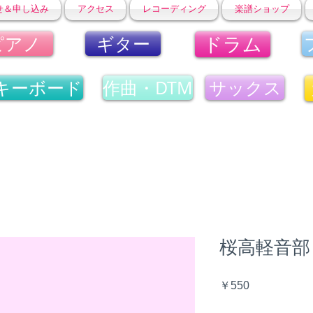
せ＆申し込み
アクセス
レコーディング
楽譜ショップ
ドラム
ピアノ
ギター
キーボード
作曲・DTM
サックス
桜高軽音部 Do
価
￥550
格