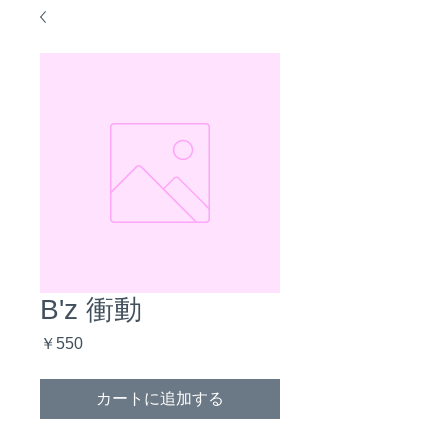
B'z 衝動
価
￥550
格
カートに追加する