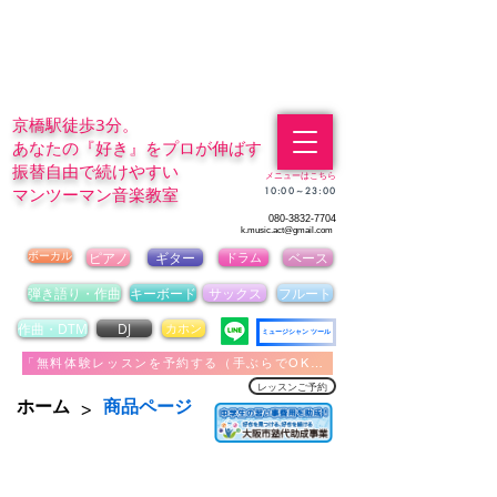
京橋駅徒歩3分。
あなたの『好き』をプロが伸ばす
振替自由で続けやすい
メニューはこちら
マンツーマン音楽教室
​10:00～23:00
080-3832-7704
k.music.act@gmail.com
ボーカル
ピアノ
ギター
ドラム
ベース
弾き語り・作曲
キーボード
サックス
フルート
作曲・DTM
DJ
カホン
ミュージシャン ツール
「無料体験レッスンを予約する（手ぶらでOK）」
レッスンご予約
>
ホーム
商品ページ