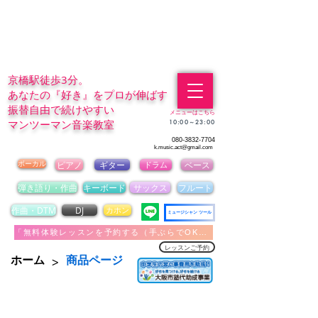
京橋駅徒歩3分。
あなたの『好き』をプロが伸ばす
振替自由で続けやすい
メニューはこちら
マンツーマン音楽教室
​10:00～23:00
080-3832-7704
k.music.act@gmail.com
ボーカル
ピアノ
ギター
ドラム
ベース
弾き語り・作曲
キーボード
サックス
フルート
作曲・DTM
DJ
カホン
ミュージシャン ツール
「無料体験レッスンを予約する（手ぶらでOK）」
レッスンご予約
>
ホーム
商品ページ