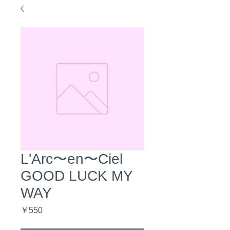
L'Arc〜en〜Ciel
GOOD LUCK MY
WAY
価
￥550
格