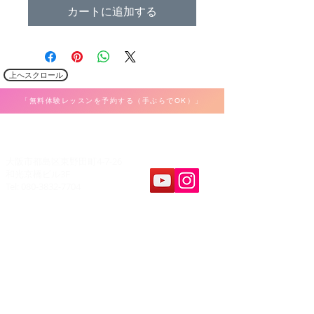
カートに追加する
上へスクロール
「無料体験レッスンを予約する（手ぶらでOK）」
​K Music Act 音楽教室
大阪市都島区東野田町4-7-26
和光京橋ビル3F
Tel: 080-3832-7704
教室案内
​レッスンパート
ボーカル
ホーム
弾き語り
料金&システム
ピアノ・キーボード
問合せ&申し込み