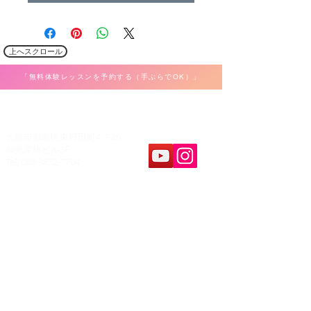
上へスクロール
「無料体験レッスンを予約する（手ぶらでOK）」
​K Music Act 音楽教室
大阪市都島区東野田町4-7-26
和光京橋ビル3F
Tel: 080-3832-7704
教室案内
​レッスンパート
ボーカル
ホーム
弾き語り
料金&システム
ピアノ・キーボード
問合せ&申し込み
ギター・ウクレレ
アクセス