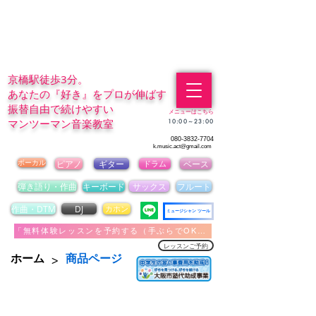
京橋駅徒歩3分。
あなたの『好き』をプロが伸ばす
振替自由で続けやすい
メニューはこちら
マンツーマン音楽教室
​10:00～23:00
080-3832-7704
k.music.act@gmail.com
ボーカル
ピアノ
ギター
ドラム
ベース
弾き語り・作曲
キーボード
サックス
フルート
作曲・DTM
DJ
カホン
ミュージシャン ツール
「無料体験レッスンを予約する（手ぶらでOK）」
レッスンご予約
>
ホーム
商品ページ