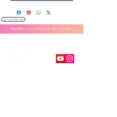
上へスクロール
「無料体験レッスンを予約する（手ぶらでOK）」
​K Music Act 音楽教室
大阪市都島区東野田町4-7-26
和光京橋ビル3F
Tel: 080-3832-7704
教室案内
​レッスンパート
ボーカル
ホーム
弾き語り
料金&システム
ピアノ・キーボード
問合せ&申し込み
ギター・ウクレレ
アクセス