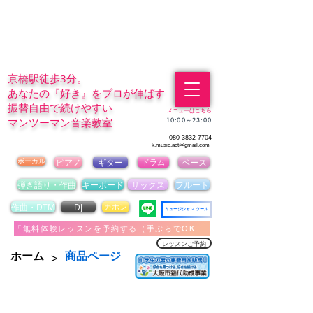
京橋駅徒歩3分。
あなたの『好き』をプロが伸ばす
振替自由で続けやすい
メニューはこちら
マンツーマン音楽教室
​10:00～23:00
080-3832-7704
k.music.act@gmail.com
ボーカル
ピアノ
ギター
ドラム
ベース
弾き語り・作曲
キーボード
サックス
フルート
作曲・DTM
DJ
カホン
ミュージシャン ツール
「無料体験レッスンを予約する（手ぶらでOK）」
レッスンご予約
>
ホーム
商品ページ